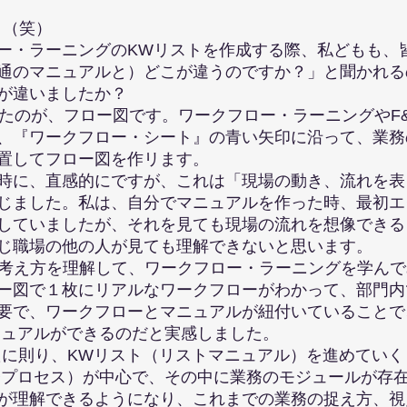
！（笑）
・ラーニングのKWリストを作成する際、私どもも、
のマニュアルと）どこが違うのですか？」と聞かれる
違いましたか？
たのが、フロー図です。ワークフロー・ラーニングやF
『ワークフロー・シート』の青い矢印に沿って、業務
してフロー図を作リます。
に、直感的にですが、これは「現場の動き、流れを表
ました。私は、自分でマニュアルを作った時、最初エ
ていましたが、それを見ても現場の流れを想像できる
職場の他の人が見ても理解できないと思います。
考え方を理解して、ワークフロー・ラーニングを学んで
図で１枚にリアルなワークフローがわかって、部門内
で、ワークフローとマニュアルが紐付いていることで
アルができるのだと実感しました。
に則り、KWリスト（リストマニュアル）を進めていく
ロセス）が中心で、その中に業務のモジュールが存在
理解できるようになり、これまでの業務の捉え方、視