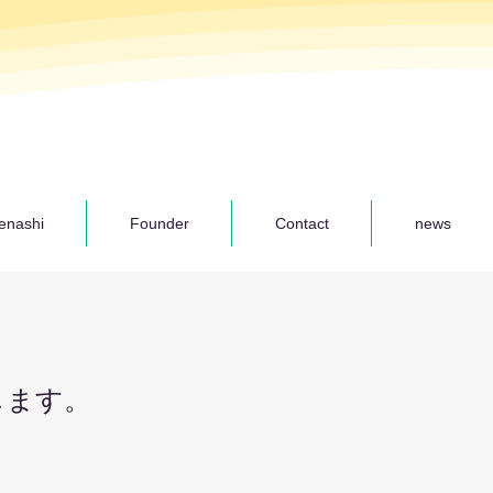
enashi
Founder
Contact
news
します。