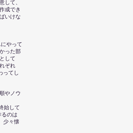
意して、
作成でき
ばいけな
んにやって
かった部
として
れぞれ
わってし
順やノウ
終始して
作るのは
、少々懐