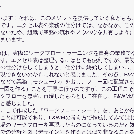
。
います！それは、このメソッドを提供している私どもも
す。エクセル表の業務の仕分けでは、なかなか、この
いため、組織で業務の流れやノウハウを共有しように
まいます。
れは、実際にワークフロー・ラーニングを自身の業務で
。エクセル表は整理するにはとても便利ですが、最初
仕分けをしてしまうと、仕分けに終始してしまい…、
できないのかもしれないと感じました。その点、F&
どで業務（モジュール）を出し、フロー図に配置させ
図を作る）ことを丁寧に行うのですが、この工程こそ
フローを忠実に再現したものとして存在し、F&WM
と感じました。
して作成した『ワークフロー・シート』を、あとから
とは可能であり、F&WMの考え方で作成してみては
のワークフローを再現したものになっているのだと気
の分析と図（デザイン）を作るとは似て非なることを