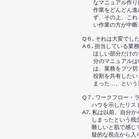
なマニュアル作りに
作業をどんどん進め
ず、その上、これを
い作業の方が中断さ
Q６
.
それは大変でし
A６
.
担当している業
ほしい部分だけのマ
分のマニュアルはい
は、業務をブツ切り
役割を共有したいと思
まった…、という思
Q７
.
ワークフロー・
ハウを示したリスト
A7
.
私は以前、自分か
しまったという残念な
難しいと肌で感じて
疑的な視点から入り