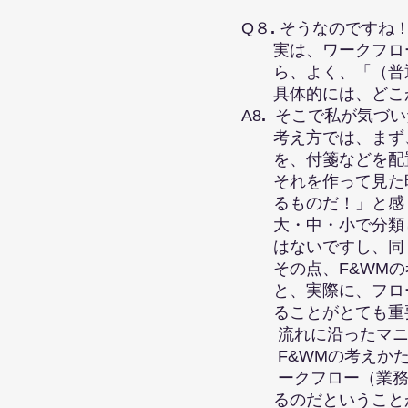
Q８
.
そうなのですね
実は、ワークフロー
ら、よく、「（普通
具体的には、どこが
A8
.
そこで私が気づい
考え方では、まず、
を、付箋などを配置
それを作って見た時
るものだ！」と感じ
大・中・小で分類し
はないですし、同じ
その点、F&WMの
と、実際に、フロー
ることがとても重要
流れに沿ったマニュ
F&WMの考えかた
ークフロー（業務プ
るのだということが