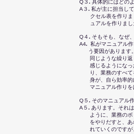
Q３
.
具体的にはどの
A３
.
私が主に担当し
クセル表を作りまし
ュアルを作りまし
Q４
.
そもそも、なぜ
A4
.
私がマニュアル作
う要因があります。
同じような繰り
返
感
じるようになっ
り、
業務のすべて
身
が、自ら効率的
マ
ニュ
アル作りを
Q５
.
そのマニュアル
A５
.
あります。それ
ように、業務のボリ
をやりだすと、あれ
れていくのですが、