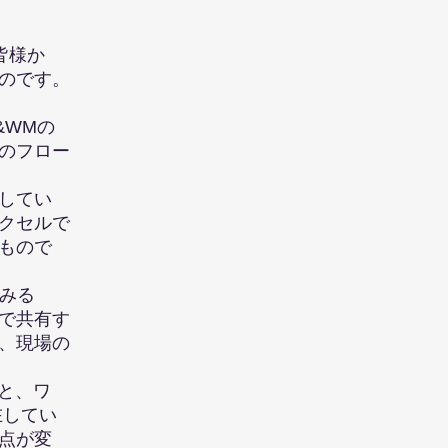
皆様か
のです。
&WMの
のフロー
してい
クセルで
もので
みる
で共有す
、現場の
と、ワ
してい
点が変