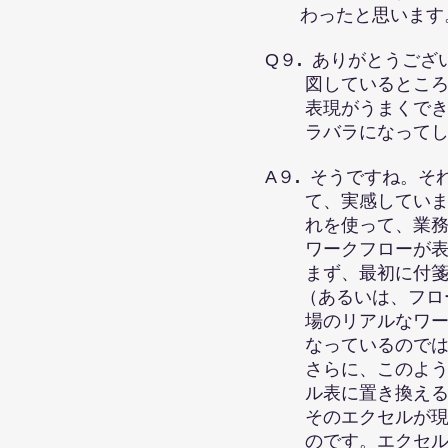
わったと思います
Q９
.
ありがとうござ
図しているところで
表現がうまくできな
ラバラになってし
A９
.
そうですね。そ
て、実感しています
れを使って、業務の
ワークフローが表現
まず、最初に付箋な
（あるいは、フロー
場のリアルなワーク
なっているのでは
さらに、このように
ル表に置き換えるこ
そのエクセルが現場
のです。エクセルで