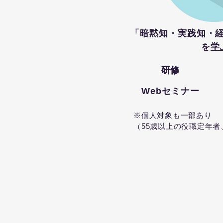
「暗黙知・実践知・
を
学
研修
研修
研修
Webセミナー
※個人対象も一部あり
（55歳以上の役職定年