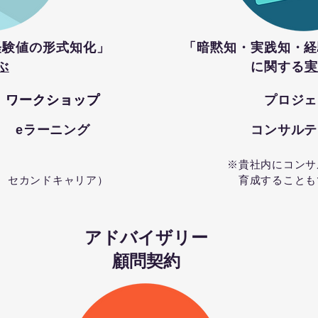
経験値の形式知化」
「暗黙知・実践知・経
ぶ
に関する
実
ワークショップ
ワークショップ
プロジェ
eラーニング
コンサルテ
※貴社内にコンサ
者、セカンドキャリア）
育成することも
アドバイザリー
顧問契約