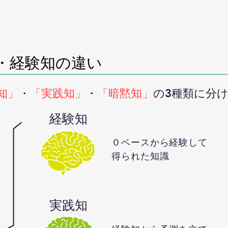
・経験知の違い
知」
・
「実践知」
・
「暗黙知」
の3種類に分
経験知
０ベースから経験して
得られた知識
実践知