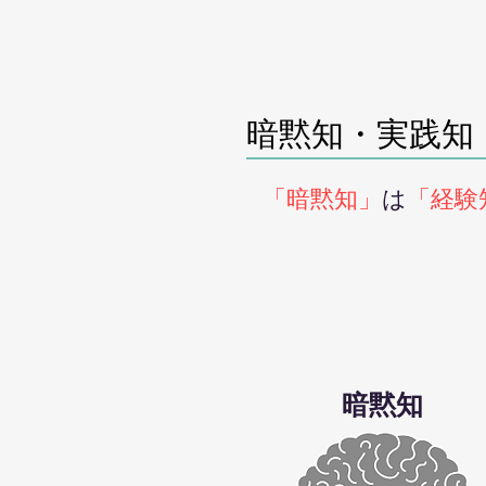
暗黙知・実践知
「暗黙知」
は
「経験
暗黙知