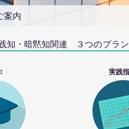
ご案内
・実践知・暗黙知関連 ３つのプラ
ぶ
実践