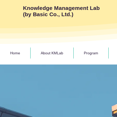
Knowledge Management Lab
(by Basic Co., Ltd.)
Home
About KMLab
Program