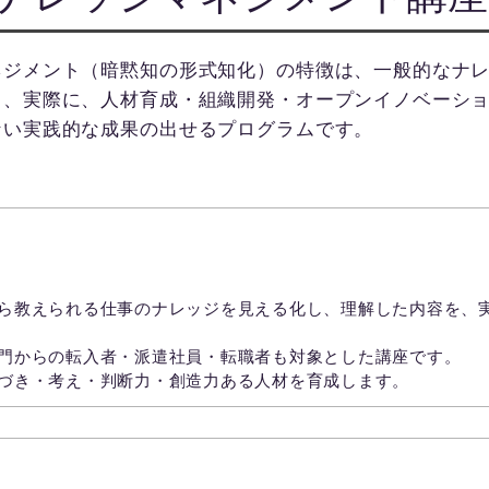
ネジメント（暗黙知の形式知化）の特徴は、一般的なナ
く、実際に、人材育成・組織開発・オープンイノベーシ
ない実践的な成果の出せるプログラムです。
ジをみるみる学びとる】新入社員・転入者・派遣社員研
ら教えられる仕事のナレッジを見える化し、理解した内容を、
門からの転入者・派遣社員・転職者も対象とした講座です。
づき・考え・判断力・創造力ある人材を育成します。
える化する】３年目社員・部門統括者研修