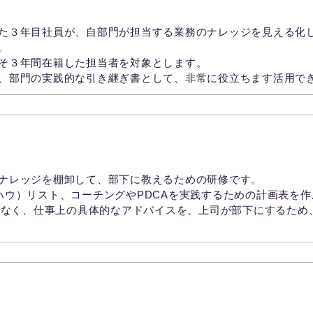
た３年目社員が、自部門が担当する業務のナレッジを見える化
。
そ３年間在籍した担当者を対象とします。
、部門の実践的な引き継ぎ書として、非常に役立ちます活用で
える】上司のための部下育成研修
ナレッジを棚卸して、部下に教えるための研修です。
ハウ）リスト、コーチングやPDCAを実践するための計画表を
グでなく、仕事上の具体的なアドバイスを、上司が部下にするた
ワークショップ