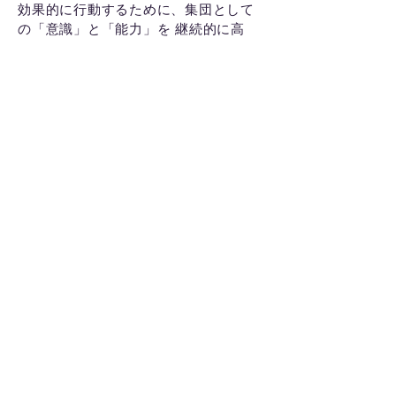
効果的に行動するために、集団として
の「意識」と「能力」を 継続的に高
め、伸ばし続ける組織です。
そして、ナレッジマネジメント・ラボ
がめざす
「知を共有する組織」
は、多
様な人材が持つ知を、
「学習しなが
ら、共有する」
ことで、人と組織のダ
イナミックな成長・発展を促します。
Knowledge Management Lab
〒107-0062
2-2-15-942
Minami-Aoyama,
Minato-ku, Tokyo
Basic Co., Ltd.