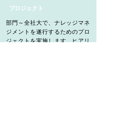
プロジェクト
部門～全社大で、ナレッジマネ
ジメントを遂行するためのプロ
ジェクトを実施します。ヒアリ
ング・プロジェクトの全体計画
策定・キックオフ・実践・
PDCA・分析・評価・効果の測
定というステップを進めなが
ら、社内プロジェクトリーダー
も同時に育成していきます。
社内システムへのナレッジ蓄
積支援•システム導入支援•企
画開発