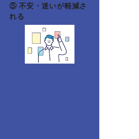
⑤ 不安・迷いが軽減さ
れる