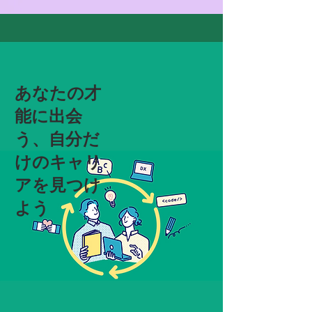
あなたの才
能に出会
う、自分だ
けのキャリ
アを見つけ
よう