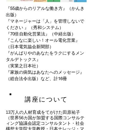
『55歳からのリアルな働き方』（かんき
出版）
『マネージャーは「人」を管理しないで
ください 』（秀和システム）
『70倍自動化営業法』（中経出版）
『こんなに楽しい！オール電化営業』
（日本電気協会新聞部）
『がんばりやのあなたをラクにするメン
タルデトックス』
（実業之日本社）
『家族の病気はあなたへのメッセージ』
（総合法令出版）など、計16冊
講座について
13万人の人材育成をてがけた田原祐子
（世界56カ国が加盟する国際コンサルテ
ィング協議会認定コンサルタント・社会
構想大学院大学教授・日本ナレッジ・マ