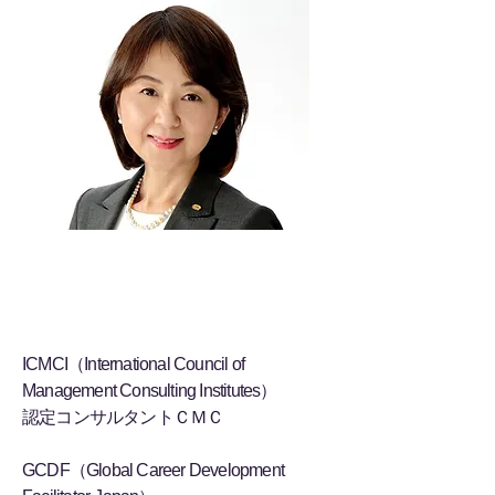
実績
ICMCI（International Council of
Management Consulting Institutes）
認定コンサルタントＣＭＣ
GCDF（Global Career Development