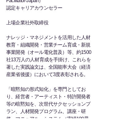
Facilitator-Japan）
認定キャリアカウンセラー
上場企業社外取締役
ナレッジ・マネジメントを活用した人材
教育・組織開発・営業チーム育成・新規
事業開発（オール電化普及）等、約1500
社13万人の人材育成を手掛け、これらを
著した実践論文は、全国能率大会（経済
産業省後援）において3度表彰される。
「暗黙知の形式知化」を専門としてお
り、経営者・アーティスト・特許開発者
等の暗黙知を、次世代サクセッションプ
ラン、人材開発プログラム、講座・研
修、マニュアル・システム（実績100冊
以上）など、さまざまな形に形式知化し
ている。