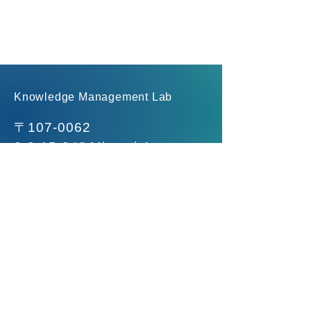
Knowledge Management Lab
〒107-0062
2-2-15-942
Minami-Aoyama,
Minato-ku, Tokyo
Basic Co., Ltd.
Tel.
03-6403-5059
Fax:
050-3730-3779
Email:
Business hours: Monday to