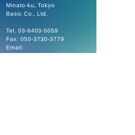
Minato-ku, Tokyo
Basic Co., Ltd.
Tel.
03-6403-5059
Fax:
050-3730-3779
Email:
Business hours: Monday to
Friday (10:00-16:00)
■ Lab Information
■
Course
information
■
Contact us
©
Knowledge Management Lab