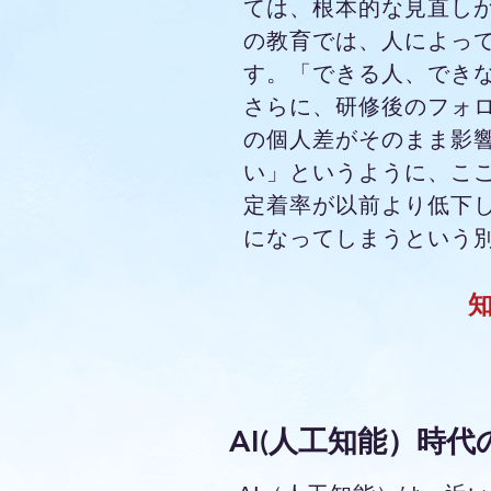
ては、根本的な見直し
の教育では、人によっ
す。「できる人、でき
さらに、研修後のフォロ
の個人差がそのまま影
い」というように、こ
定着率が以前より低下
になってしまうという
AI(人工知能）時