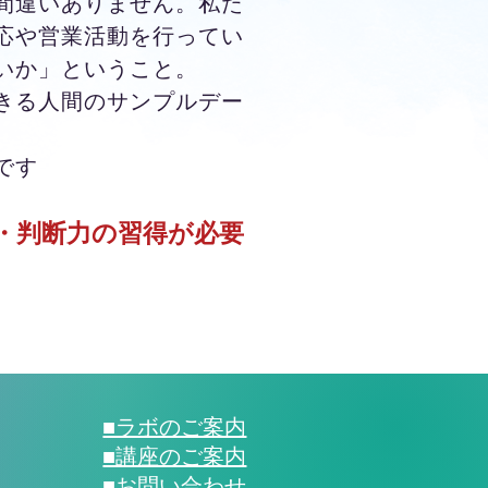
間違いありません。私た
応や営業活動を行ってい
いか」ということ。
きる人間のサンプルデー
です
力・判断力の習得が必要
■ラボのご案内
■講座のご案内
​■お問い合わせ