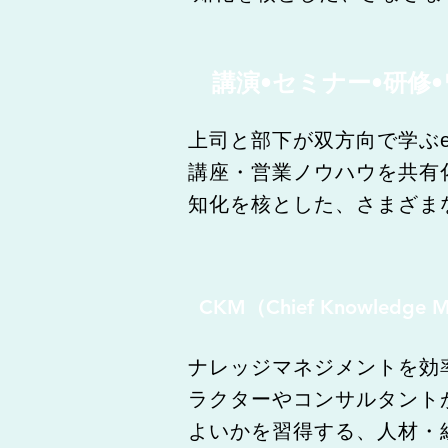
講演•セミナー•研修
上司と部下が双方向で学ぶ
講座・営業ノウハウを共有
知化を核とした、さまざま
CKM（Chief Knowledg
ナレッジマネジメントを効
ラクターやコンサルタント
よいかを習得する、人材・