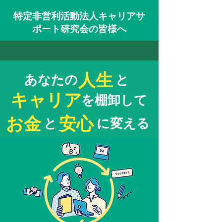
特定非営利活動法人キャリアサ
ポート研究会の皆様へ
人生
あなたの
と
キャリア
を棚卸して
お金
安心
と
に変える