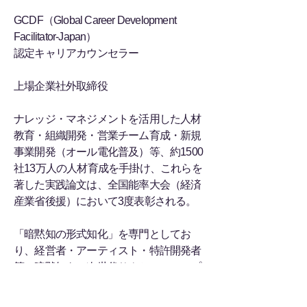
GCDF（Global Career Development
Facilitator-Japan）
認定キャリアカウンセラー
上場企業社外取締役
ナレッジ・マネジメントを活用した人材
教育・組織開発・営業チーム育成・新規
事業開発（オール電化普及）等、約1500
社13万人の人材育成を手掛け、これらを
著した実践論文は、全国能率大会（経済
産業省後援）において3度表彰される。
「暗黙知の形式知化」を専門としてお
り、経営者・アーティスト・特許開発者
等の暗黙知を、次世代サクセッションプ
ラン、人材開発プログラム、講座・研
修、マニュアル・システム（実績100冊