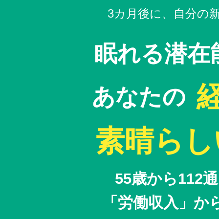
3カ月後に、自分の
眠れる潜在
​あなたの
​素晴ら
55歳から112
「労働収入」か