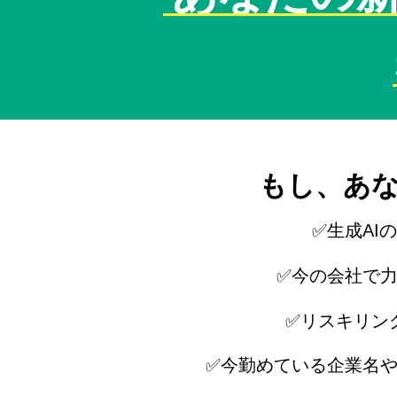
もし、あ
✅生成AI
✅今の会社で
​✅リスキリ
✅今勤めている企業名