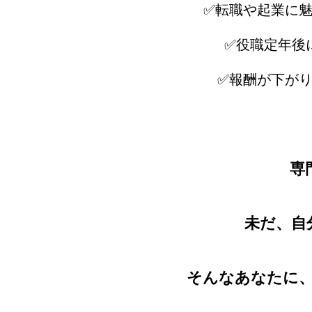
✅転職や起業に
✅役職定年後
✅報酬が下が
専
未だ、自
そんなあなたに