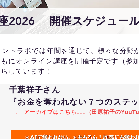
座2026 開催スケジュー
メントラボでは年間を通じて、様々な分野
ともにオンライン講座を開催予定です（参
待ちしています！
千葉祥子さん
『お金を奪われない７つのステ
↓ アーカイブはこちら
↓
↓
↓（
田原祐子のYouT