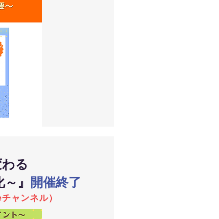
変わる
化～
』
開催終了
beチャンネル）