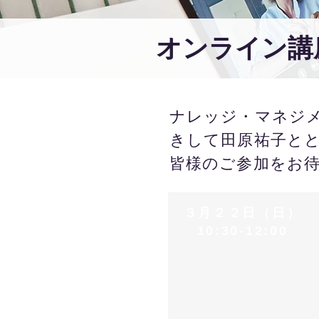
オンライン講
ナレッジ・マネジ
きして田原祐子と
​皆様のご参加をお
３月２２日（日）
10:30-12:00