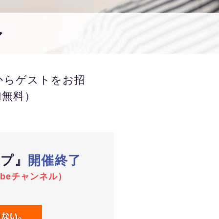
ル
からゲストをお招
加無料）
ップ』
開催終了
ubeチャンネル）