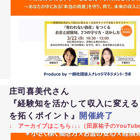
庄司喜美代さん
『経験知を活かして収入に変える
を拓くポイント』
開催終了
↓ アーカイブはこちら
↓
↓
↓（
田原祐子のYouTu