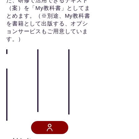
た、研修で活用できるテキスト
（案）を「My教科書」としてま
とめます。（※別途、My教科書
を書籍として出版する、オプシ
ョンサービスもご用意していま
す。）
対象者
講座内容・特徴
講座のねらい
プログラム
受講費用・お申込み
担当講師
講座について
修了者へのサポート